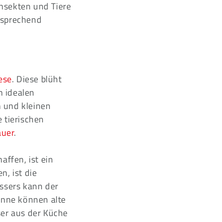
Insekten und Tiere
tsprechend
ese
. Diese blüht
n idealen
n und kleinen
 tierischen
uer
.
affen, ist ein
, ist die
ssers kann der
tonne können alte
er aus der Küche