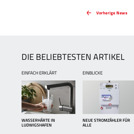
ARTIKEL-
Vor
Vorherige News
Ne
NAVIGATION
Lu
hat
Lus
auf
Far
DIE BELIEBTESTEN ARTIKEL
EINFACH ERKLÄRT
EINBLICKE
WASSERHÄRTE IN
NEUE STROMZÄHLER FÜR
LUDWIGSHAFEN
ALLE