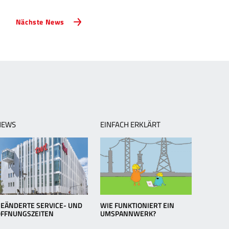
Nächste
Nächste News
News:
Auf
Tauchgang
im
TWL-
Wasserwerk
NEWS
EINFACH ERKLÄRT
EÄNDERTE SERVICE- UND
WIE FUNKTIONIERT EIN
ÖFFNUNGSZEITEN
UMSPANNWERK?