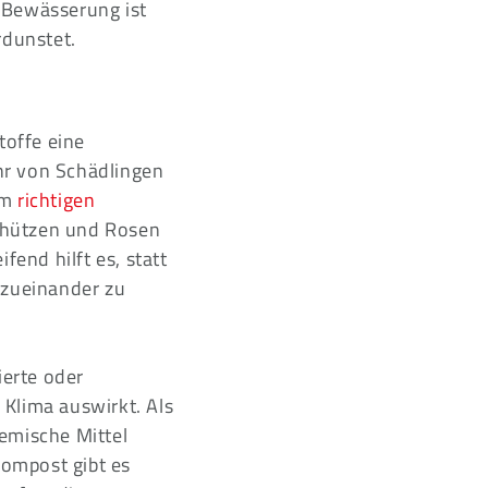
 Bewässerung ist
dunstet.
toffe eine
hr von Schädlingen
om
richtigen
chützen und Rosen
end hilft es, statt
 zueinander zu
ierte oder
 Klima auswirkt. Als
emische Mittel
ompost gibt es