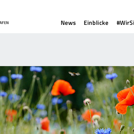
News
Einblicke
#WirS