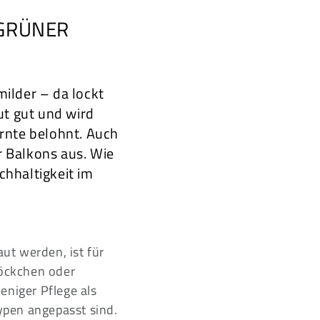
 GRÜNER
ilder – da lockt
ut gut und wird
Ernte belohnt. Auch
r Balkons aus. Wie
chhaltigkeit im
ut werden, ist für
öckchen oder
niger Pflege als
ypen angepasst sind.