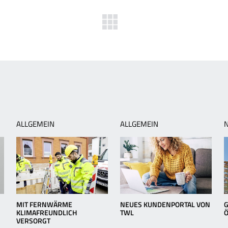
herige
Zurück
ws:
zur
dwigshafen
Übersicht
t
be
ALLGEMEIN
ALLGEMEIN
MIT FERNWÄRME
NEUES KUNDENPORTAL VON
G
KLIMAFREUNDLICH
TWL
VERSORGT