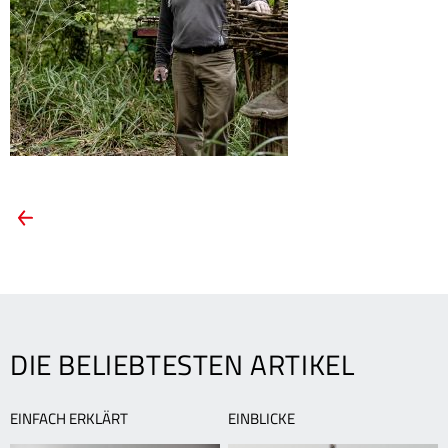
ARTIKEL-
Vorheriger
Artikel:
NAVIGATION
Schützer
der
Vogelwelt
DIE BELIEBTESTEN ARTIKEL
EINFACH ERKLÄRT
EINBLICKE