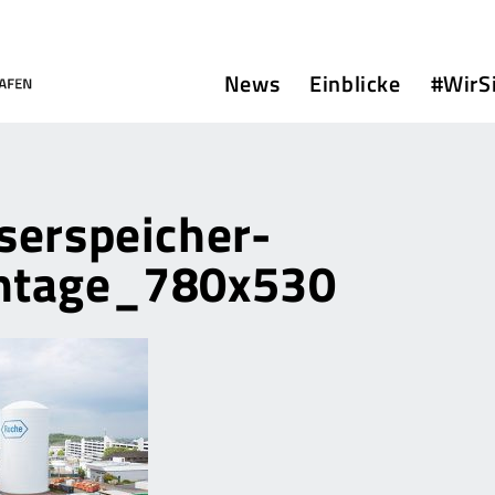
News
Einblicke
#WirS
serspeicher-
ntage_780x530