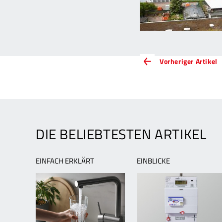
ARTIKEL-
V
Vorheriger Artikel
A
NAVIGATION
E
u
R
b
g
DIE BELIEBTESTEN ARTIKEL
K
D
EINFACH ERKLÄRT
EINBLICKE