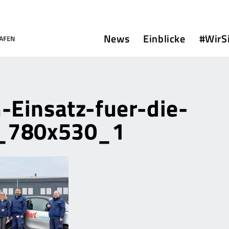
News
Einblicke
#WirS
Einsatz-fuer-die-
_780x530_1