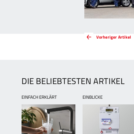
ARTIKEL-
V
Vorheriger Artikel
A
NAVIGATION
I
E
f
d
K
DIE BELIEBTESTEN ARTIKEL
EINFACH ERKLÄRT
EINBLICKE