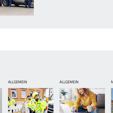
orheriger
rtikel:
m
insatz
ür
ie
unden
ALLGEMEIN
ALLGEMEIN