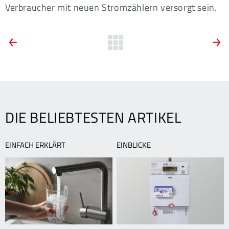
Verbraucher mit neuen Stromzählern versorgt sein.
ARTIKEL-
Vorherige
Zurück
N
News:
N
zur
NAVIGATION
Volles
S
Übersicht
Haus
s
in
m
der
L
Ludwigshafener
DIE BELIEBTESTEN ARTIKEL
Kulturkirche
EINFACH ERKLÄRT
EINBLICKE