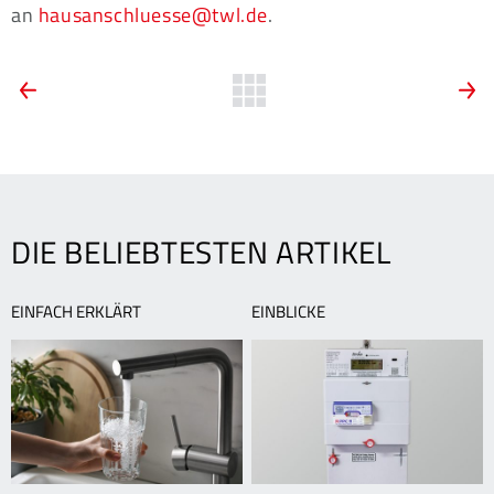
an
hausanschluesse@twl.de
.
ARTIKEL-
Vorherige
Zurück
N
News:
N
zur
NAVIGATION
TWL
D
Übersicht
lädt
T
Mädchen
I
zum
t
Girls’
d
DIE BELIEBTESTEN ARTIKEL
Day
L
EINFACH ERKLÄRT
EINBLICKE