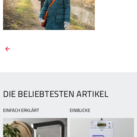
ARTIKEL-
Vorheriger
Artikel:
NAVIGATION
Die
Natur
erleben!
DIE BELIEBTESTEN ARTIKEL
EINFACH ERKLÄRT
EINBLICKE