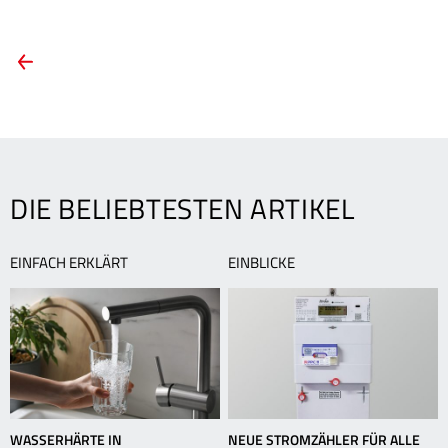
ARTIKEL-
Vorheriger
Artikel:
NAVIGATION
Die
Lichtmalerei
begeistert
Fotofans
DIE BELIEBTESTEN ARTIKEL
EINFACH ERKLÄRT
EINBLICKE
WASSERHÄRTE IN
NEUE STROMZÄHLER FÜR ALLE