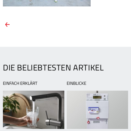
ARTIKEL-
Vorheriger
Artikel:
NAVIGATION
Die
Eulen
Ludwigshafen
sind
in
DIE BELIEBTESTEN ARTIKEL
die
neue
Saison
EINFACH ERKLÄRT
EINBLICKE
gestartet