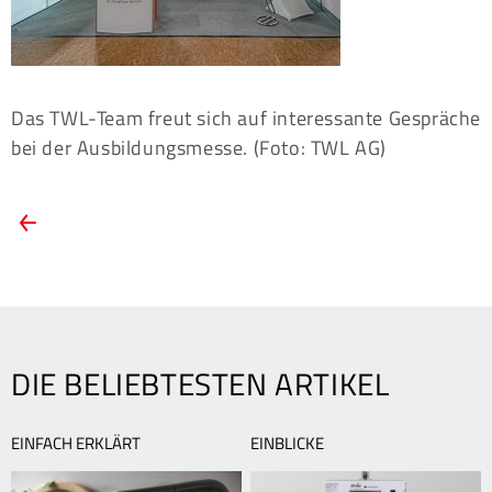
Das TWL-Team freut sich auf interessante Gespräche
bei der Ausbildungsmesse. (Foto: TWL AG)
ARTIKEL-
Vorheriger
Artikel:
NAVIGATION
Ausbildungsmesse
Sprungbrett
zeigt
berufliche
Perspektiven
DIE BELIEBTESTEN ARTIKEL
in
der
Region
EINFACH ERKLÄRT
EINBLICKE