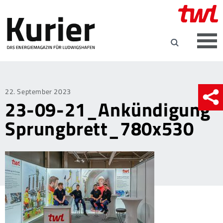
Posted
22. September 2023
23-09-21_Ankündigung
on
Sprungbrett_780x530