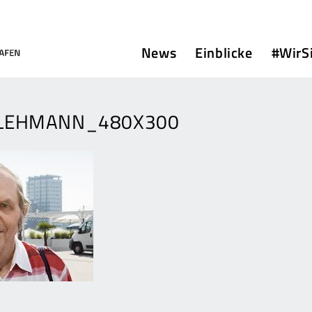
News
Einblicke
#WirS
LEHMANN_480X300