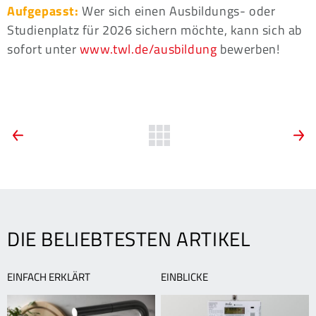
Aufgepasst:
Wer sich einen Ausbildungs- oder
Studienplatz für 2026 sichern möchte, kann sich ab
sofort unter
www.twl.de/ausbildung
bewerben!
ARTIKEL-
Vorherige
Zurück
N
News:
N
zur
NAVIGATION
Kundenzitat
H
Übersicht
B
G
DIE BELIEBTESTEN ARTIKEL
EINFACH ERKLÄRT
EINBLICKE