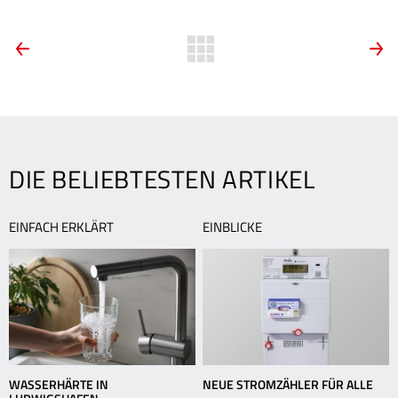
ARTIKEL-
Vorheriger
Zurück
N
Artikel:
A
zur
NAVIGATION
TWL-
Z
Übersicht
Nachwuchs
im
Einsatz
DIE BELIEBTESTEN ARTIKEL
EINFACH ERKLÄRT
EINBLICKE
WASSERHÄRTE IN
NEUE STROMZÄHLER FÜR ALLE