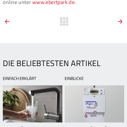
online unter
www.ebertpark.de
.
ARTIKEL-
Vorheriger
Zurück
N
Artikel:
A
zur
NAVIGATION
Kultur
D
Übersicht
auf
S
der
Insel
DIE BELIEBTESTEN ARTIKEL
EINFACH ERKLÄRT
EINBLICKE