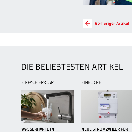
ARTIKEL-
V
Vorheriger Artikel
A
NAVIGATION
Z
M
T
E
DIE BELIEBTESTEN ARTIKEL
EINFACH ERKLÄRT
EINBLICKE
WASSERHÄRTE IN
NEUE STROMZÄHLER FÜR