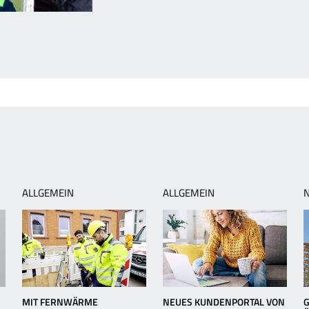
orheriger
rtikel:
UKUNFT
IT
WL
RLEBEN
ALLGEMEIN
ALLGEMEIN
MIT FERNWÄRME
NEUES KUNDENPORTAL VON
G