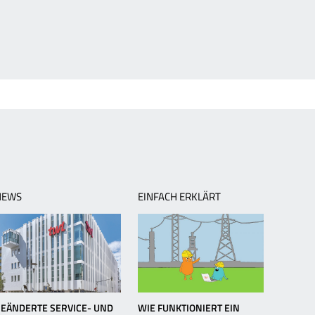
NEWS
EINFACH ERKLÄRT
EÄNDERTE SERVICE- UND
WIE FUNKTIONIERT EIN