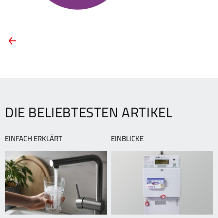
ARTIKEL-
Vorheriger
Artikel:
NAVIGATION
Eismaschine
ohne
Strom
DIE BELIEBTESTEN ARTIKEL
EINFACH ERKLÄRT
EINBLICKE